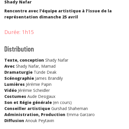
Shady Nafar
Rencontre avec l’équipe artistique à l’issue de la
représentation dimanche 25 avril
Durée:
1h15
Distribution
Texte, conception
Shady Nafar
Avec
Shady Nafar, Mamad
Dramaturgie
Tünde Deak
Scénographie
James Brandily
Lumières
Jérémie Papin
Vidéo
Jérémie Scheidler
Costumes
Aude Desigaux
Son et Régie générale
(en cours)
Conseiller artistique
Gurshad Shaheman
Administration, Production
Emma Garzaro
Diffusion
Anouk Peytavin