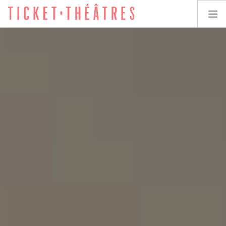
TICKET-THÉÂTRES
LES SPECTACLES
LES LIEUX
ACCESSIBILITÉ
LES ÉVÉNEMENTS
ÉQUIPE