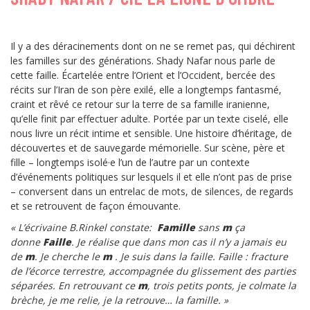
Il y a des déracinements dont on ne se remet pas, qui déchirent
les familles sur des générations. Shady Nafar nous parle de
cette faille. Écartelée entre l’Orient et l’Occident, bercée des
récits sur l’Iran de son père exilé, elle a longtemps fantasmé,
craint et rêvé ce retour sur la terre de sa famille iranienne,
qu’elle finit par effectuer adulte. Portée par un texte ciselé, elle
nous livre un récit intime et sensible. Une histoire d’héritage, de
découvertes et de sauvegarde mémorielle. Sur scène, père et
fille – longtemps isolé·e l’un de l’autre par un contexte
d’événements politiques sur lesquels il et elle n’ont pas de prise
– conversent dans un entrelac de mots, de silences, de regards
et se retrouvent de façon émouvante.
« L’écrivaine B.Rinkel constate:
Famille
sans
m
ça
donne
Faille
. Je réalise que dans mon cas il n’y a jamais eu
de
m
.
Je cherche le
m
.
Je suis dans la faille.
Faille : fracture
de l’écorce terrestre, accompagnée du glissement des parties
séparées.
En retrouvant ce
m
, trois petits ponts, je colmate la
brèche, je me relie, je la retrouve… la famille. »