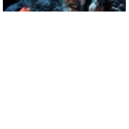
le 04/02 - Théâtre Romain Rolland
LE ROI LEAR