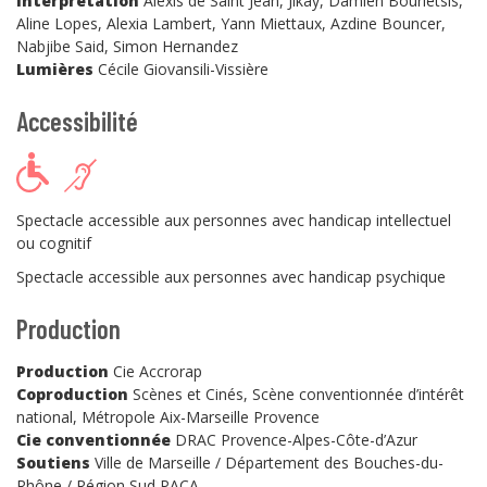
Interprétation
Alexis de Saint Jean, Jikay, Damien Bourletsis,
Aline Lopes, Alexia Lambert, Yann Miettaux, Azdine Bouncer,
Nabjibe Said, Simon Hernandez
Lumières
Cécile Giovansili-Vissière
Accessibilité
Spectacle accessible aux personnes avec handicap intellectuel
ou cognitif
Spectacle accessible aux personnes avec handicap psychique
Production
Production
Cie Accrorap
Coproduction
Scènes et Cinés, Scène conventionnée d’intérêt
national, Métropole Aix-Marseille Provence
Cie conventionnée
DRAC Provence-Alpes-Côte-d’Azur
Soutiens
Ville de Marseille / Département des Bouches-du-
Rhône / Région Sud PACA