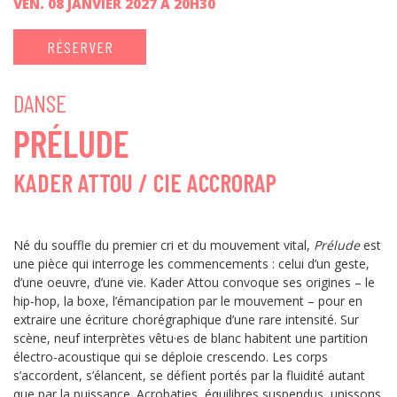
VEN. 08 JANVIER 2027 À 20H30
RÉSERVER
DANSE
PRÉLUDE
KADER ATTOU / CIE ACCRORAP
Né du souffle du premier cri et du mouvement vital,
Prélude
est
une pièce qui interroge les commencements : celui d’un geste,
d’une oeuvre, d’une vie. Kader Attou convoque ses origines – le
hip-hop, la boxe, l’émancipation par le mouvement – pour en
extraire une écriture chorégraphique d’une rare intensité. Sur
scène, neuf interprètes vêtu·es de blanc habitent une partition
électro-acoustique qui se déploie crescendo. Les corps
s’accordent, s’élancent, se défient portés par la fluidité autant
que par la puissance. Acrobaties, équilibres suspendus, unissons