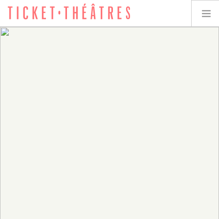
TICKET-THÉÂTRES
LES SPECTACLES
LES LIEUX
ACCESSIBILITÉ
LES ÉVÉNEMENTS
ÉQUIPE