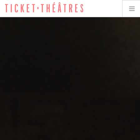
TICKET-THÉÂTRES
LES SPECTACLES
LES LIEUX
ACCESSIBILITÉ
LES ÉVÉNEMENTS
ÉQUIPE