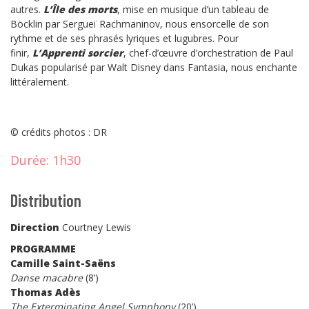
autres.
L’Île des morts
, mise en musique d’un tableau de
Böcklin par Sergueï Rachmaninov, nous ensorcelle de son
rythme et de ses phrasés lyriques et lugubres. Pour
finir,
L’Apprenti
sorcier
, chef-d’œuvre d’orchestration de Paul
Dukas popularisé par Walt Disney dans Fantasia, nous enchante
littéralement.
© crédits photos : DR
Durée:
1h30
Distribution
Direction
Courtney Lewis
PROGRAMME
Camille Saint-Saëns
Danse macabre
(8’)
Thomas Adès
The Exterminating
Angel Symphony
(20’)