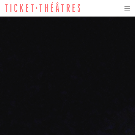
TICKET-THÉÂTRES
LES SPECTACLES
LES LIEUX
ACCESSIBILITÉ
LES ÉVÉNEMENTS
ÉQUIPE