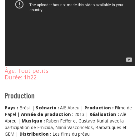
Âge:
Tout petits
Durée:
1h22
Production
Pays :
Brésil |
Scénario :
Alê Abreu |
Production :
Filme de
Papel |
Année de production
: 2013 |
Réalisation :
Alê
Abreu |
Musique :
Ruben Feffer et Gustavo Kurlat avec la
participation de Emicida, Naná Vasconcelos, Barbatuques et
GEM |
Distribution :
Les films du préau