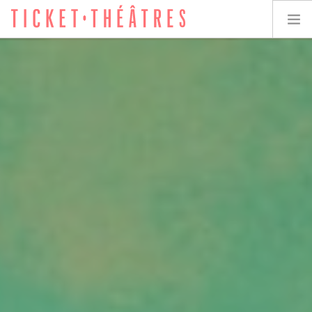
TICKET-THÉÂTRES
LES SPECTACLES
LES LIEUX
ACCESSIBILITÉ
LES ÉVÉNEMENTS
ÉQUIPE