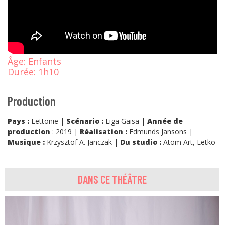
Âge:
Enfants
Durée:
1h10
Production
Pays :
Lettonie |
Scénario :
Līga Gaisa |
Année de
production
: 2019 |
Réalisation :
Edmunds Jansons |
Musique :
Krzysztof A. Janczak |
Du studio :
Atom Art, Letko
DANS CE THÉÂTRE