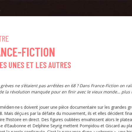
TRE
NCE-FICTION
LES UNES ET LES AUTRES
s grèves ne s’étaient pas arrêtées en 68 ? Dans France-Fiction on ra
e la révolution manquée pour en finir avec le vieux monde… plus 
omédien·ne·s doivent jouer une pièce documentaire sur les grandes g
. Mais déçu.es par la défaite du mouvement, ils et elles décident fin
ire l’histoire en direct. Des figures oubliées envahissent alors le platea
se d’Eaubonne et Delphine Seyrig mettent Pompidou et Giscard au pla
nt la parole confisquée. C’est la naissance d’une « uchronie », une his