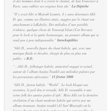
et des hommes dont il a croisé le chemin, de San Francisco à
Paris, sans oublier ses origines bien sûr.”
La Dépêche
“Il y avait Idir et Matoub Lounès, il y aura désormais Akli
D. qui, comme ses illustres aînés, suggère par le chant son
attachement à laKabylie. Des mélodies d’une paisible
évidence, quelque-chose de Youssouf Islam (Cat Stevens)
pour le look et la quête harmonique, un premier album qui se
rend peu à peu indispensable.”
Inrockuptibles
“Akli D., nouvelle figure du chant kabyle, qui, avec une
musique fluide et décalée, élargit de plus en plus son
public. »
B.D.
“…Akli D., folksinger kabyle, ménestrel engagé et actuel,
auteur de l’album Anefas Trankil aux mélodies pulsées par
les percussions africaines.”
15 février 2000
“Akli D., fusion kabyle. “World”. Le look bloqué aux
seventies, le poil dru et torsadé, Akli D. ressemble à une
icône folk des années pattes d’éph’. Mais Akli est la dernière
révélation d’un chant moderne kabyle qui arrive par un
album étonnant, Anefas trankil (Al Sur/ Musisoft) où la
langue fleurit entre kabyle et français. La voix rouillée, le