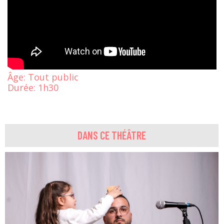
Âge:
Tout public
Durée:
1h30
DANS CE THÉÂTRE