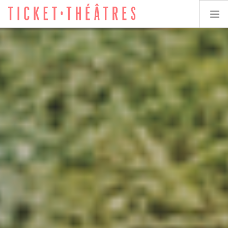
TICKET-THÉÂTRES
LES SPECTACLES
LES LIEUX
ACCESSIBILITÉ
LES ÉVÉNEMENTS
ÉQUIPE