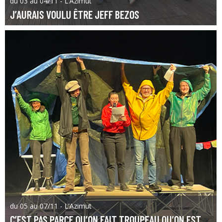
du 03 au 04/11 - L’Azimut
J’AURAIS VOULU ÊTRE JEFF BEZOS
du 05 au 07/11 - L’Azimut
C’EST PAS PARCE QU’ON FAIT TROUPEAU QU’ON EST