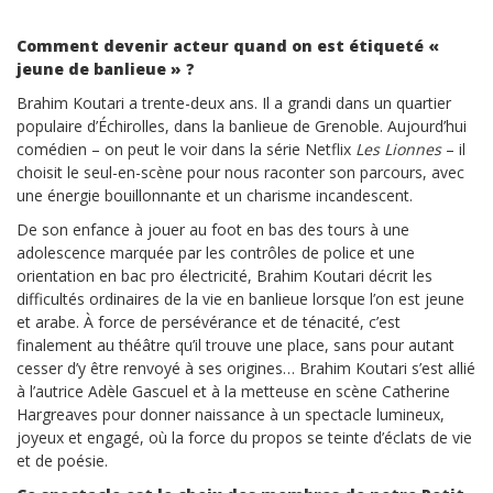
Comment devenir acteur quand on est étiqueté «
jeune de banlieue » ?
Brahim Koutari a trente-deux ans. Il a grandi dans un quartier
populaire d’Échirolles, dans la banlieue de Grenoble. Aujourd’hui
comédien – on peut le voir dans la série Netflix
Les Lionnes
– il
choisit le seul-en-scène pour nous raconter son parcours, avec
une énergie bouillonnante et un charisme incandescent.
De son enfance à jouer au foot en bas des tours à une
adolescence marquée par les contrôles de police et une
orientation en bac pro électricité, Brahim Koutari décrit les
difficultés ordinaires de la vie en banlieue lorsque l’on est jeune
et arabe. À force de persévérance et de ténacité, c’est
finalement au théâtre qu’il trouve une place, sans pour autant
cesser d’y être renvoyé à ses origines… Brahim Koutari s’est allié
à l’autrice Adèle Gascuel et à la metteuse en scène Catherine
Hargreaves pour donner naissance à un spectacle lumineux,
joyeux et engagé, où la force du propos se teinte d’éclats de vie
et de poésie.