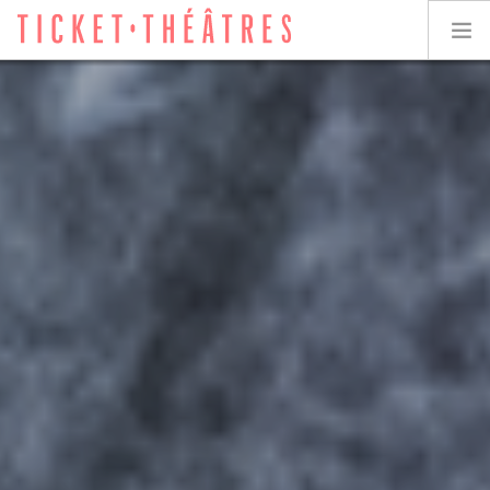
TICKET-THÉÂTRES
LES SPECTACLES
LES LIEUX
ACCESSIBILITÉ
LES ÉVÉNEMENTS
ÉQUIPE