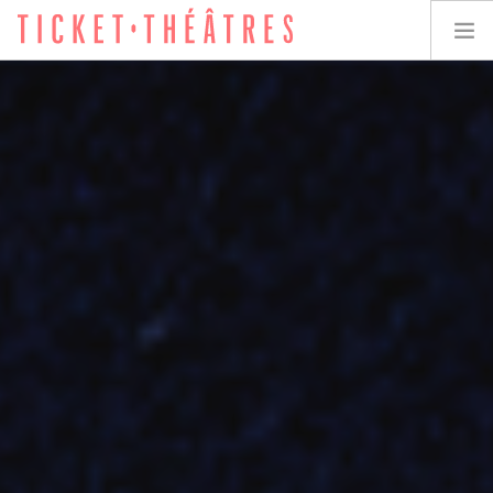
TICKET-THÉÂTRES
LES SPECTACLES
LES LIEUX
ACCESSIBILITÉ
LES ÉVÉNEMENTS
ÉQUIPE