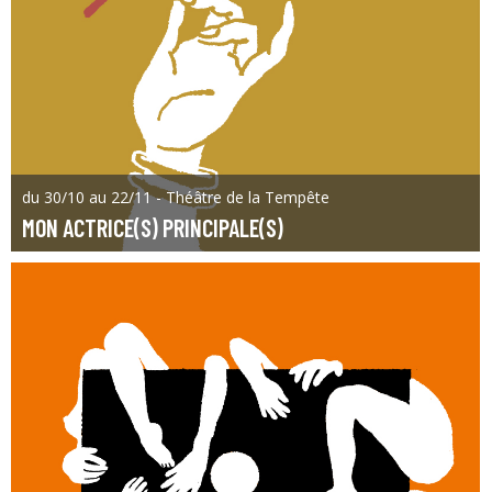
du 30/10 au 22/11 - Théâtre de la Tempête
MON ACTRICE(S) PRINCIPALE(S)