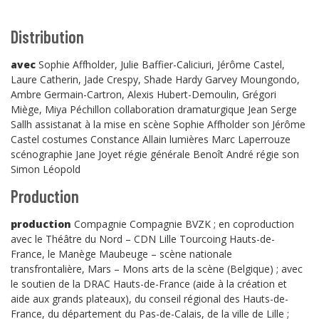
Distribution
avec
Sophie Affholder, Julie Baffier-Caliciuri, Jérôme Castel,
Laure Catherin, Jade Crespy, Shade Hardy Garvey Moungondo,
Ambre Germain-Cartron, Alexis Hubert-Demoulin, Grégori
Miège, Miya Péchillon collaboration dramaturgique
Jean Serge
Sallh assistanat à la mise en scène
Sophie Affholder son
Jérôme
Castel costumes
Constance Allain lumières
Marc Laperrouze
scénographie
Jane Joyet régie générale
Benoît André régie son
Simon Léopold
Production
production
Compagnie Compagnie BVZK ; en coproduction
avec le Théâtre du Nord – CDN Lille Tourcoing Hauts-de-
France, le Manège Maubeuge – scène nationale
transfrontalière, Mars – Mons arts de la scène (Belgique) ; avec
le soutien de la DRAC Hauts-de-France (aide à la création et
aide aux grands plateaux), du conseil régional des Hauts-de-
France, du département du Pas-de-Calais, de la ville de Lille ;