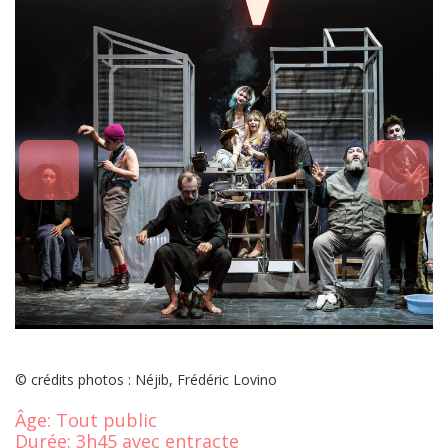
© crédits photos : Néjib, Frédéric Lovino
Âge:
Tout public
Durée:
3h45 avec entracte