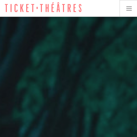
TICKET-THÉÂTRES
LES SPECTACLES
LES LIEUX
ACCESSIBILITÉ
LES ÉVÉNEMENTS
ÉQUIPE