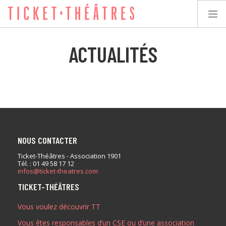
ACTUALITÉS
TICKET-THÉÂTRES
LES SPECTACLES
LES LIEUX
NOUS CONTACTER
ACCESSIBILITÉ
Ticket-Théâtres - Association 1901
Tél. : 01 49 58 17 12
infos@ticket-theatres.com
LES ÉVÉNEMENTS
TICKET-THÉÂTRES
Vous voulez découvrir TT
ÉQUIPE
Vous êtes responsables d’un CSE ou d’une association