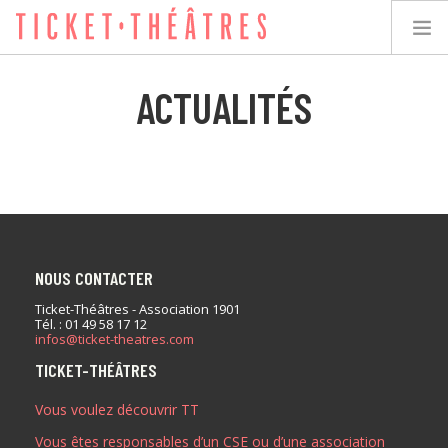
ACTUALITÉS
TICKET-THÉÂTRES
LES SPECTACLES
LES LIEUX
NOUS CONTACTER
ACCESSIBILITÉ
Ticket-Théâtres - Association 1901
Tél. : 01 49 58 17 12
infos@ticket-theatres.com
LES ÉVÉNEMENTS
TICKET-THÉÂTRES
Vous voulez découvrir TT
ÉQUIPE
Vous êtes responsables d’un CSE ou d’une association