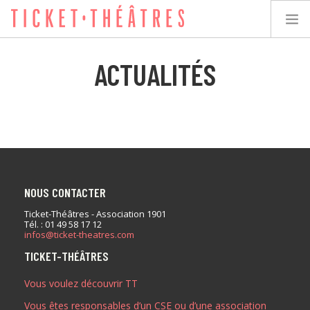
ACTUALITÉS
TICKET-THÉÂTRES
LES SPECTACLES
LES LIEUX
NOUS CONTACTER
ACCESSIBILITÉ
Ticket-Théâtres - Association 1901
Tél. : 01 49 58 17 12
infos@ticket-theatres.com
LES ÉVÉNEMENTS
TICKET-THÉÂTRES
Vous voulez découvrir TT
ÉQUIPE
Vous êtes responsables d’un CSE ou d’une association