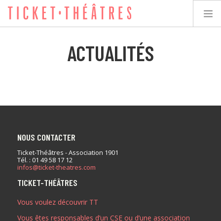
ACTUALITÉS
TICKET-THÉÂTRES
LES SPECTACLES
LES LIEUX
NOUS CONTACTER
ACCESSIBILITÉ
Ticket-Théâtres - Association 1901
Tél. : 01 49 58 17 12
infos@ticket-theatres.com
LES ÉVÉNEMENTS
TICKET-THÉÂTRES
Vous voulez découvrir TT
ÉQUIPE
Vous êtes responsables d’un CSE ou d’une association