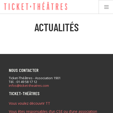
ACTUALITÉS
TICKET-THÉÂTRES
LES SPECTACLES
LES LIEUX
NOUS CONTACTER
ACCESSIBILITÉ
Ticket-Théâtres - Association 1901
Tél. : 01 49 58 17 12
infos@ticket-theatres.com
LES ÉVÉNEMENTS
TICKET-THÉÂTRES
Vous voulez découvrir TT
ÉQUIPE
Vous êtes responsables d’un CSE ou d’une association